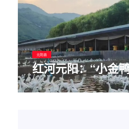
元阳县
红河元阳：“小金