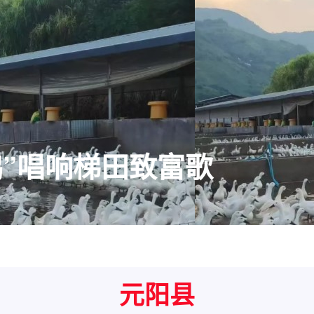
鸭”唱响梯田致富歌
元阳县