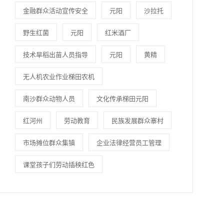
金融群众活动宣传安全
元阳
沙拉托
野生红菌
元阳
红米酒厂
技术旱稻出苗人员指导
元阳
黄精
无人机农业作业梯田农机
南沙群众动物人员
文化传承梯田元阳
红河州
劳动教育
民族发展群众寨村
市场摊位群众集镇
企业法律经营员工管理
课堂孩子们劳动插秧红色