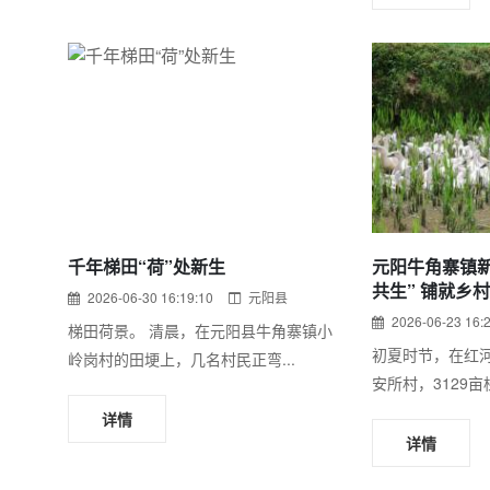
千年梯田“荷”处新生
元阳牛角寨镇
共生” 铺就乡
2026-06-30 16:19:10
元阳县
2026-06-23 16:
梯田荷景。 清晨，在元阳县牛角寨镇小
初夏时节，在红
岭岗村的田埂上，几名村民正弯...
安所村，3129亩
详情
详情