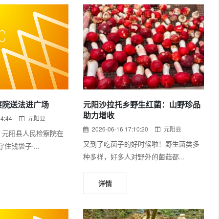
察院送法进广场
元阳沙拉托乡野生红菌：山野珍品
助力增收
14:44
元阳县
2026-06-16 17:10:20
元阳县
日，元阳县人民检察院在
又到了吃菌子的好时候啦！野生菌类多
住钱袋子·...
种多样，好多人对野外的菌菇都...
详情