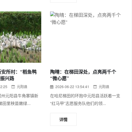
新安所村：“稻鱼鸭
陶晴：在梯田深处，点亮两千个
村振兴路
“微心愿”
22:25
元阳县
2026-06-22 13:54:41
元阳县
河州元阳县牛角寨镇新
在哈尼梯田的环抱中元阳县活跃着一支
梯田里秧苗嫩绿...
“红马甲”志愿服务队他们的领...
详情