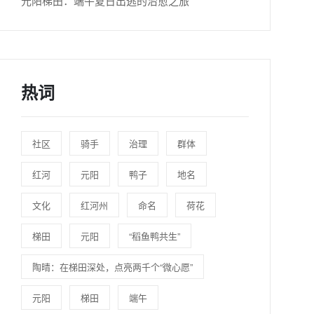
元阳梯田：端午夏日出逃的治愈之旅
热词
社区
骑手
治理
群体
红河
元阳
鸭子
地名
文化
红河州
命名
荷花
梯田
元阳
“稻鱼鸭共生”
陶晴：在梯田深处，点亮两千个“微心愿”
元阳
梯田
端午