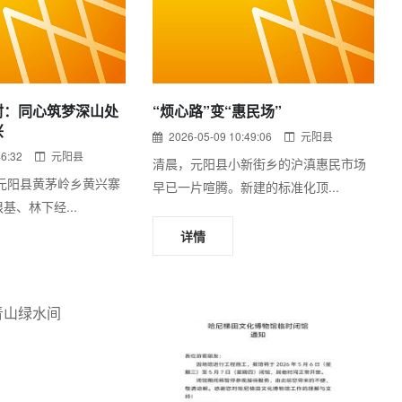
村：同心筑梦深山处
“烦心路”变“惠民场”
兴
2026-05-09 10:49:06
元阳县
46:32
元阳县
清晨，元阳县小新街乡的沪滇惠民市场
元阳县黄茅岭乡黄兴寨
早已一片喧腾。新建的标准化顶...
基、林下经...
详情