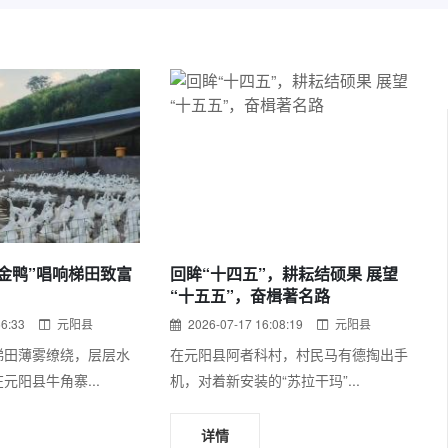
金鸭”唱响梯田致富
回眸“十四五”，耕耘结硕果 展望
“十五五”，奋楫著名路
56:33
元阳县
2026-07-17 16:08:19
元阳县
梯田薄雾缭绕，层层水
在元阳县阿者科村，村民马有德掏出手
元阳县牛角寨...
机，对着新安装的“苏拉干玛”...
详情