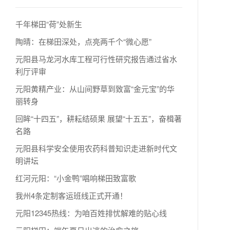
千年梯田“荷”处新生
陶晴：在梯田深处，点亮两千个“微心愿”
元阳县马龙河水库工程可行性研究报告通过省水
利厅评审
元阳黄精产业：从山间野草到致富“金元宝”的华
丽转身
回眸“十四五”，耕耘结硕果 展望“十五五”，奋楫著
名路
元阳县科学安全使用农药科普知识走进新时代文
明讲坛
红河元阳：“小金鸭”唱响梯田致富歌
我州4条定制客运班线正式开通！
元阳12345热线：为咱百姓排忧解难的贴心线