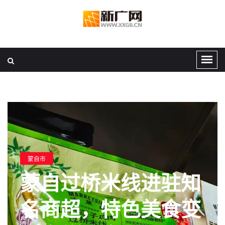
蒙自市
蒙自过桥米线进驻知
名商超，特色美食变