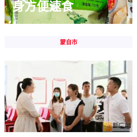
身方便速食
蒙自市