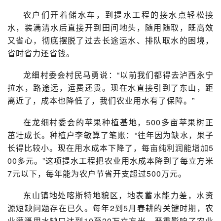
农户们开着储水车，到提水工程的接水点轻松接
水，装满清水后直接开到田间地头，随用随取，既高效
又省心，彻底摆脱了过去长途运水、排队取水的困境，
省时省力还省钱。
龙细村委会村民马勇说：“以前我们都得去泸西永宁
拉水，路途远，运费还贵。现在水直接引到了东山，距
离近了，成本也降低了，我们农业用水有了保障。”
在龙细村委会的苹果种植基地，500多亩苹果树正
茁壮成长。种植户李敏算了笔账：“往年因为缺水，果子
长得比较小。现在用水成本下降了，每亩纯利润能增加5
00多元。”这项提水工程把农业用水成本降到了每立方米
7元以下，每年能为农户节省开支超过500万元。
东山镇地处喀斯特地貌区，地表蓄水能力差，水资
源短缺问题存在已久。每年2到5月春耕的关键时期，农
业灌溉用水缺口达到10至20万立方米，严重影响了农业