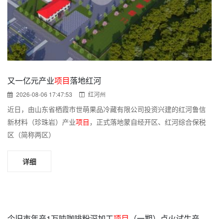
又一亿元产业
项目
落地红河
2026-08-06 17:47:53
红河州
近日，由山东省栖霞市世萌果品冷藏有限公司投资兴建的红河鲁信
新材料（珍珠岩）产业
项目
，正式落地蒙自经开区、红河综合保税
区（简称两区）
详细
个旧市年产1万吨咖啡粉深加工
项目
（一期）点火试生产