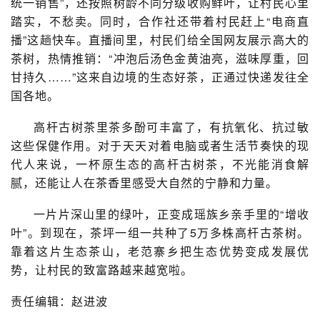
统一销售”，还按照树龄不同分级收购鲜叶，让村民心里
踏实，不愁卖。同时，合作社还带着村民赶上“电商直
播”这趟快车。直播间里，村民们给全国网友展示高大的
茶树，热情推销：“冲泡后汤色金黄油亮，滋味厚重，回
甘持久……”这来自边境的生态好茶，正通过快递发往全
国各地。
高杆古树茶里茶多酚可丰富了，有抗氧化、抗过敏
这些保健作用。对于天天对着电脑或者生活节奏快的现
代人来说，一杯原生态的高杆古树茶，不光能消食解
腻，还能让人在茶香里感受大自然的宁静和力量。
一片片深山里的绿叶，正变成瑶族乡亲手里的“增收
叶”。到现在，茶坪一组一共种了5万多株高杆古茶树。
靠着这片生态茶山，老范寨乡把生态优势变成发展优
势，让村民的致富路越来越宽啦。
责任编辑：赵进波