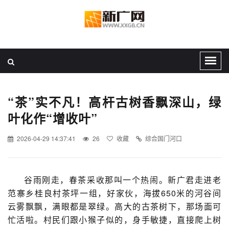
“茶”实不凡！高杆古树香飘深山，绿
叶化作“增收叶”
2026-04-29 14:37:41
26
收藏
综合国门河口
谷雨刚走，春茶采收那叫一个热闹。新广君走进老
范寨乡桂良村茶坪一组，好家伙，海拔650米的河谷间
云雾飘飘，满眼都是翠绿。高大的古茶树下，那场面可
忙活啦。村民们跟小猴子似的，身手敏捷，直接爬上树