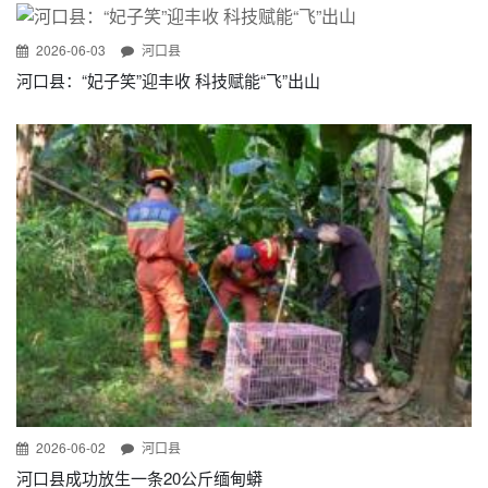
2026-06-03
河口县
河口县：“妃子笑”迎丰收 科技赋能“飞”出山
2026-06-02
河口县
河口县成功放生一条20公斤缅甸蟒