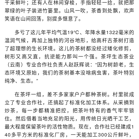
干采鲜叶；还有人在林间穿梭，手指轻轻一捻，就把那
翠绿的叶子装进竹篓里。山风一吹，茶香到处飘，欢声
笑语在山间回荡，别提多惬意了。
多亏了这儿年平均气温19℃、年降水量1322毫米的
温润气候，再加上独特的河谷地形，给高杆古茶树打造
了超理想的生长环境。这儿的茶树都没经过矮化修剪，
树形又高又直，抗逆能力那叫一个强。茶坪生态茶业
（云南）专业合作社负责人赵跃辉说：“因为树龄老，生
态环境又原始，我们的茶树基本没啥病虫害，茶叶特别
纯净、生态。”
在茶坪一组，差不多家家户户都种茶树。村里就成
立了专业合作社，还搞起了标准化加工体系。从采摘到
炒茶，每一步都精准把控，把茶叶特有的香气牢牢锁
住。然后借着当地充足的阳光，用传统日光晒干工艺，
最大程度保留茶叶的活性物质。现在，合作社已经建成1
40多平方米的标准化厂房，一天能加工300公斤鲜叶，