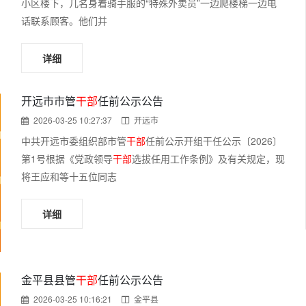
小区楼下，几名身着骑手服的“特殊外卖员”一边爬楼梯一边电
话联系顾客。他们并
详细
开远市市管
干部
任前公示公告
2026-03-25 10:27:37
开远市
中共开远市委组织部市管
干部
任前公示开组干任公示〔2026〕
第1号根据《党政领导
干部
选拔任用工作条例》及有关规定，现
将王应和等十五位同志
详细
金平县县管
干部
任前公示公告
2026-03-25 10:16:21
金平县