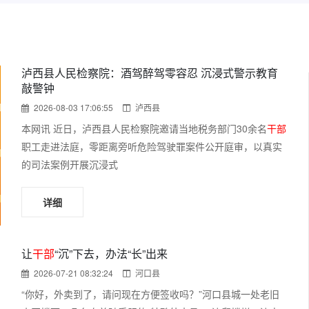
泸西县人民检察院：酒驾醉驾零容忍 沉浸式警示教育
敲警钟
2026-08-03 17:06:55
泸西县
本网讯 近日，泸西县人民检察院邀请当地税务部门30余名
干部
职工走进法庭，零距离旁听危险驾驶罪案件公开庭审，以真实
的司法案例开展沉浸式
详细
让
干部
“沉”下去，办法“长”出来
2026-07-21 08:32:24
河口县
“你好，外卖到了，请问现在方便签收吗？”河口县城一处老旧