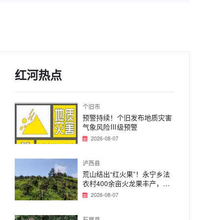
红河热点
个旧市
预警持续！个旧发布地质灾害
气象风险Ⅲ级预警
2026-08-07
泸西县
荒山结出“红火果”！永宁乡法
衣村400余亩火龙果丰产，特
色产业铺就富民路
2026-08-07
石屏县