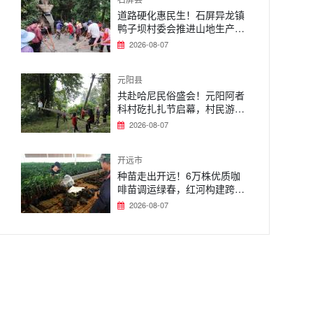
道路硬化惠民生！石屏异龙镇
鸭子坝村委会推进山地生产路
升级，畅通群众致富路
2026-08-07
元阳县
共赴哈尼民俗盛会！元阳阿者
科村矻扎扎节启幕，村民游客
同乐畅享梯田风情
2026-08-07
开远市
种苗走出开远！6万株优质咖
啡苗调运绿春，红河构建跨区
域咖啡产业协作链条
2026-08-07