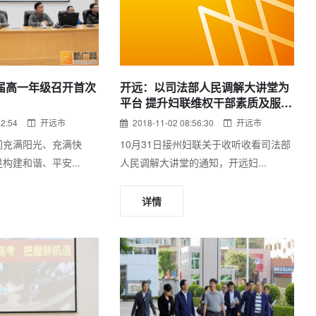
1届高一年级召开首次
开远：以司法部人民调解大讲堂为
平台 提升妇联维权干部素质及服务
水平
02:54
开远市
2018-11-02 08:56:30
开远市
间充满阳光、充满快
10月31日接州妇联关于收听收看司法部
构建和谐、平安...
人民调解大讲堂的通知，开远妇...
详情