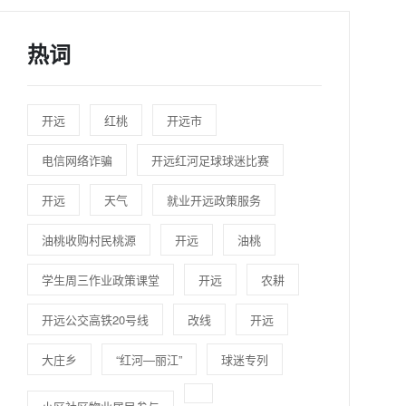
热词
开远
红桃
开远市
电信网络诈骗
开远红河足球球迷比赛
开远
天气
就业开远政策服务
油桃收购村民桃源
开远
油桃
学生周三作业政策课堂
开远
农耕
开远公交高铁20号线
改线
开远
大庄乡
“红河—丽江”
球迷专列