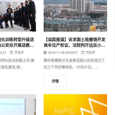
战化训练转型升级送
【追踪报道】诉求国土局撤销开发
路公安处开展送教活
商车位产权证，法院判开远这小区
业委会输
32:21
开远市
2018-11-06 09:04:07
开远市
所队执法执勤工作,推
图中高楼部分为渝景花园小区在经过了
化建设,按...
近三个月的等待后，10月31日，...
详情