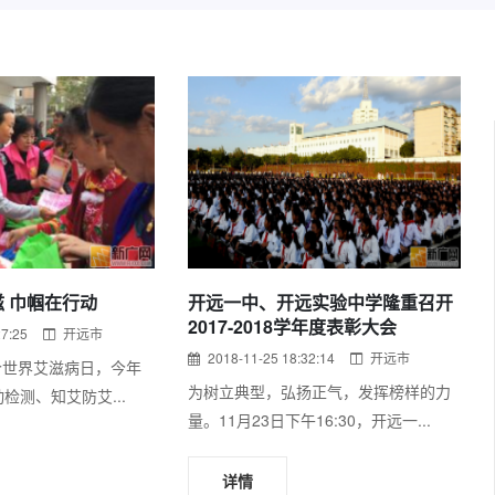
 巾帼在行动
开远一中、开远实验中学隆重召开
2017-2018学年度表彰大会
27:25
开远市
2018-11-25 18:32:14
开远市
1个世界艾滋病日，今年
为树立典型，弘扬正气，发挥榜样的力
检测、知艾防艾...
量。11月23日下午16:30，开远一...
详情