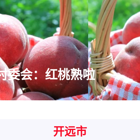
村委会：红桃熟啦
开远市