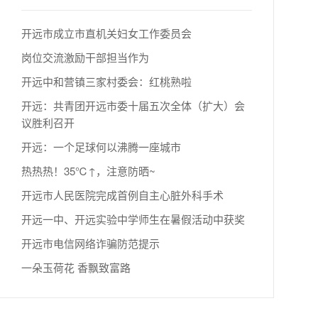
开远市成立市直机关妇女工作委员会
岗位交流激励干部担当作为
开远中和营镇三家村委会：红桃熟啦
开远：共青团开远市委十届五次全体（扩大）会
议胜利召开
开远：一个足球何以沸腾一座城市
热热热！35℃↑，注意防晒~
开远市人民医院完成首例自主心脏外科手术
开远一中、开远实验中学师生在暑假活动中获奖
开远市电信网络诈骗防范提示
一朵玉荷花 香飘致富路