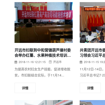
开远市妇联到中和营镇葫芦塘村委
共青团开远市
会举办红薯、水果种植技术培训及
习领会习近平总
医疗服务活动
精神专题培训
2018-11-16 12:21:15
开远市
2018-11-15 19:
为提高农村妇女生产技能、促进增收脱
11月12日-14
贫，市妇联结合实际，于11月14...
习近平总书记7·2
详情
详情