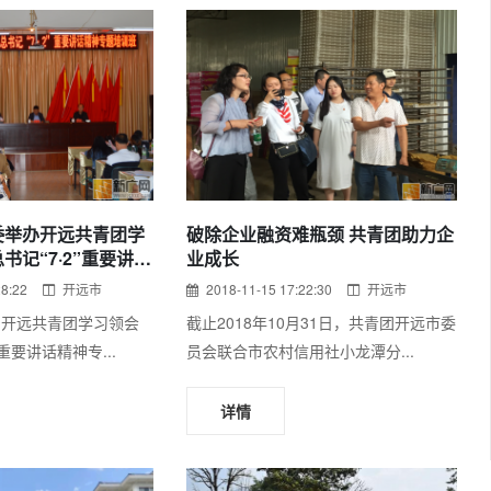
委举办开远共青团学
破除企业融资难瓶颈 共青团助力企
书记“7·2”重要讲话
业成长
班
28:22
开远市
2018-11-15 17:22:30
开远市
日，开远共青团学习领会
截止2018年10月31日，共青团开远市委
重要讲话精神专...
员会联合市农村信用社小龙潭分...
详情