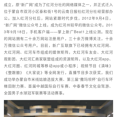
成立，原“新广网”成为了红河分社的网络媒体之一，并正式迁入
位于蒙自市双河小区泰和街1号的云南日报社红河分社经营部办
公。加入红河分社后，网站紧跟时代步伐，2012年9月4日，
“新广网”微信公众号上线，成为红河州较早的微信公众号。201
3年9月18日，手机客户端——掌上新广Beat1上线公测。现在
的网站拥有二十余万网站注册用户，三十余万微博关注，十余
万微信公众号用户。目前，新广互联旗下已经拥有大红河网、
大红河网、红河车市组成的媒体矩阵，大红河车友会、大红河
观影团、大红河汇商家联盟组成的资源矩阵，以及大红河app、
大红河圈、红河同城等移动app或小程序；视频节目《滇味》
《整跟酿》《大家说》等全网发行，直播节目多次获奖，我们
成功举办蒙自市米线姑娘选拔大赛、第三届“撒玛坝杯”自行车环
梯田耐力赛、首届中越国际自行车赛、中泰春节文化自驾游、
全国男子水球冠军联赛等活动赛事。