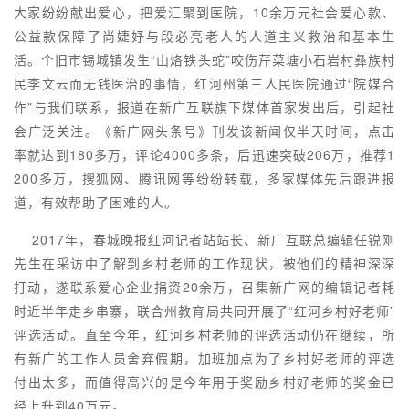
大家纷纷献出爱心，把爱汇聚到医院，10余万元社会爱心款、
公益款保障了尚婕妤与段必亮老人的人道主义救治和基本生
活。个旧市锡城镇发生“山烙铁头蛇”咬伤芹菜塘小石岩村彝族村
民李文云而无钱医治的事情，红河州第三人民医院通过“院媒合
作”与我们联系，报道在新广互联旗下媒体首家发出后，引起社
会广泛关注。《新广网头条号》刊发该新闻仅半天时间，点击
率就达到180多万，评论4000多条，后迅速突破206万，推荐1
200多万，搜狐网、腾讯网等纷纷转载，多家媒体先后跟进报
道，有效帮助了困难的人。
2017年，春城晚报红河记者站站长、新广互联总编辑任锐刚
先生在采访中了解到乡村老师的工作现状，被他们的精神深深
打动，遂联系爱心企业捐资20余万，召集新广网的编辑记者耗
时近半年走乡串寨，联合州教育局共同开展了“红河乡村好老师”
评选活动。直至今年，红河乡村老师的评选活动仍在继续，所
有新广的工作人员舍弃假期，加班加点为了乡村好老师的评选
付出太多，而值得高兴的是今年用于奖励乡村好老师的奖金已
经上升到40万元。