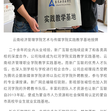
云南经济管理学院艺术与传媒学院实践教学基地授牌
二十余年的业内从业经验，新广互联也陆续迎来了和各类高
校的深度合作，公司陆续成为红河学院实践教学实践基地、云
南经济管理职业学院教学实践基地。而新广互联的优秀人才队
伍，也深入到学校与学校进行校企合作，公司总经理段杰受聘
为腾讯企鹅新媒体学院讲师以及红河学院外聘教授，参与学校
的专业课授课。新广网总编辑任锐刚，影视部张峻恺也加入到
红河学院的外聘教书队伍。丰富的团队人才资源也让新广互联
自2013年起，便成为蒙自市人力资源和社会保障局认定的蒙自
市高校毕业生就业实践基地。