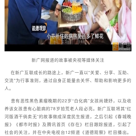
新广网报道的故事被央视等媒体关注
在新广互联成长的路途上，新广一直以"关爱、分享、互助、
交流"为行事准则，通过自身正能量去关怀、帮助和影响更多的
人。
患有恶性黑色素瘤晚期的22岁“白化病”女孩尚婕妤，以及收
养该女孩患有心脏病的78岁拾荒老人段必亮。新广互联将其“红
河版酒干倘卖无”的故事做成深度民生报道，之后引起《春城晚
报》《都市时报》及腾讯首页《存在》栏目跟踪报道，引起了
社会的关注，并在中央电视台12频道《道德观察》栏目播出。