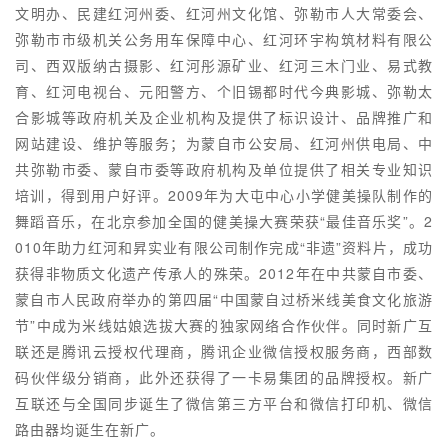
文明办、民建红河州委、红河州文化馆、弥勒市人大常委会、
弥勒市市级机关公务用车保障中心、红河环宇构筑材料有限公
司、西双版纳古摄影、红河彤源矿业、红河三木门业、易式教
育、红河电视台、元阳警方、个旧锡都时代今典影城、弥勒太
合影城等政府机关及企业机构及提供了标识设计、品牌推广和
网站建设、维护等服务；为蒙自市公安局、红河州供电局、中
共弥勒市委、蒙自市委等政府机构及单位提供了相关专业知识
培训，得到用户好评。2009年为大屯中心小学健美操队制作的
舞蹈音乐，在北京参加全国的健美操大赛荣获“最佳音乐奖”。2
010年助力红河和昇实业有限公司制作完成“非遗”资料片，成功
获得非物质文化遗产传承人的殊荣。2012年在中共蒙自市委、
蒙自市人民政府举办的第四届“中国蒙自过桥米线美食文化旅游
节”中成为米线姑娘选拔大赛的独家网络合作伙伴。同时新广互
联还是腾讯云授权代理商，腾讯企业微信授权服务商，西部数
码伙伴级分销商，此外还获得了一卡易集团的品牌授权。新广
互联还与全国同步诞生了微信第三方平台和微信打印机、微信
路由器均诞生在新广。