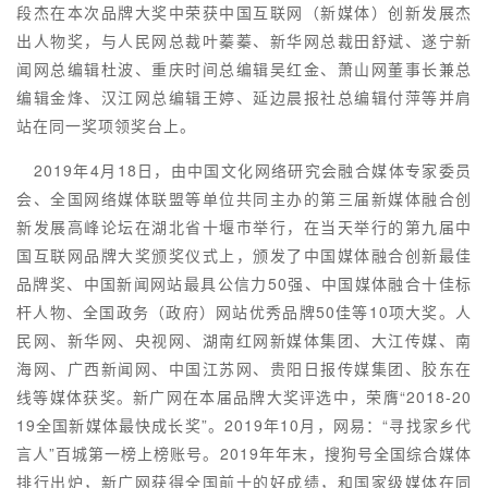
段杰在本次品牌大奖中荣获中国互联网（新媒体）创新发展杰
出人物奖，与人民网总裁叶蓁蓁、新华网总裁田舒斌、遂宁新
闻网总编辑杜波、重庆时间总编辑吴红金、萧山网董事长兼总
编辑金烽、汉江网总编辑王婷、延边晨报社总编辑付萍等并肩
站在同一奖项领奖台上。
2019年4月18日，由中国文化网络研究会融合媒体专家委员
会、全国网络媒体联盟等单位共同主办的第三届新媒体融合创
新发展高峰论坛在湖北省十堰市举行，在当天举行的第九届中
国互联网品牌大奖颁奖仪式上，颁发了中国媒体融合创新最佳
品牌奖、中国新闻网站最具公信力50强、中国媒体融合十佳标
杆人物、全国政务（政府）网站优秀品牌50佳等10项大奖。人
民网、新华网、央视网、湖南红网新媒体集团、大江传媒、南
海网、广西新闻网、中国江苏网、贵阳日报传媒集团、胶东在
线等媒体获奖。新广网在本届品牌大奖评选中，荣膺“2018-20
19全国新媒体最快成长奖”。2019年10月，网易：“寻找家乡代
言人”百城第一榜上榜账号。2019年年末，搜狗号全国综合媒体
排行出炉，新广网获得全国前十的好成绩，和国家级媒体在同