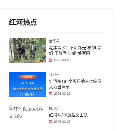
红河热点
金平县
老集寨乡：不负春光“植”此青
绿 干群同心“绣”美家园
2026-03-23
红河州
红河州167个项目纳入省级重
大项目清单
2026-03-23
红河州
红河队3:0战胜文山队
2026-03-23