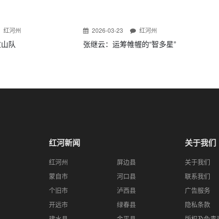
红河州
2026-03-23
红河州
文山队
张继云：运筹帷幄的“智多星”
红河新闻
关于我们
红河州
屏边县
关于我们
蒙自市
河口县
联系我们
个旧市
泸西县
广告服务
开远市
绿春县
隐私条款
建水县
金平县
版权及免责