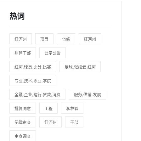
热词
红河州
项目
省级
红河州
州管干部
公示公告
红河,球员,比分,比赛
足球,张继云,红河
专业,技术,职业,学院
金融,企业,建行,贷款,消费
服务,供销,发展
批复同意
工程
李林霖
纪律审查
红河州
干部
审查调查