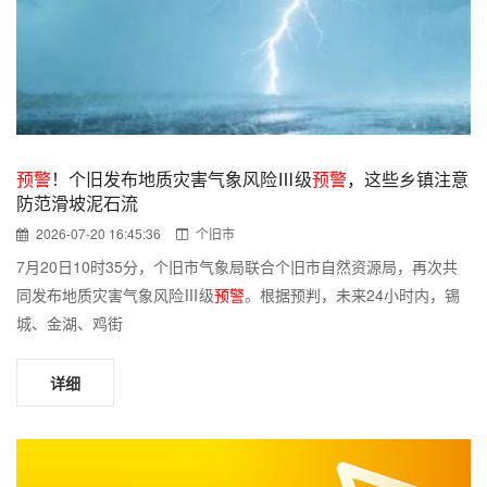
预警
！个旧发布地质灾害气象风险Ⅲ级
预警
，这些乡镇注意
防范滑坡泥石流
2026-07-20 16:45:36
个旧市
7月20日10时35分，个旧市气象局联合个旧市自然资源局，再次共
同发布地质灾害气象风险Ⅲ级
预警
。根据预判，未来24小时内，锡
城、金湖、鸡街
详细