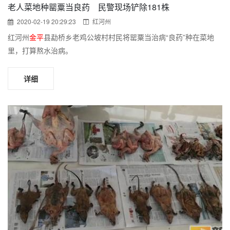
老人菜地种罂粟当良药 民警现场铲除181株
2020-02-19 20:29:23
红河州
红河州
金平
县勐桥乡老鸡公坡村村民将罂粟当治病“良药”种在菜地
里，打算熬水治病。
详细