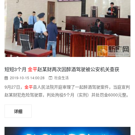
短短3个月
金平
赵某财两次因醉酒驾驶被公安机关查获
2019-10-15 14:00:28
社会生活
9月27日，
金平
县人民法院开庭审理了一起醉酒驾驶案件，当庭宣判
赵某财犯危险驾驶罪，判处拘役5个月（实刑）并处罚金6000元整。
详细