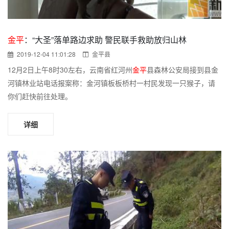
金平
：“大圣”落单路边求助 警民联手救助放归山林
2019-12-04 11:01:28
金平县
12月2日上午8时30左右，云南省红河州
金平
县森林公安局接到县金
河镇林业站电话报案称：金河镇板板桥村一村民发现一只猴子，请
你们赶快前往处理。
详细